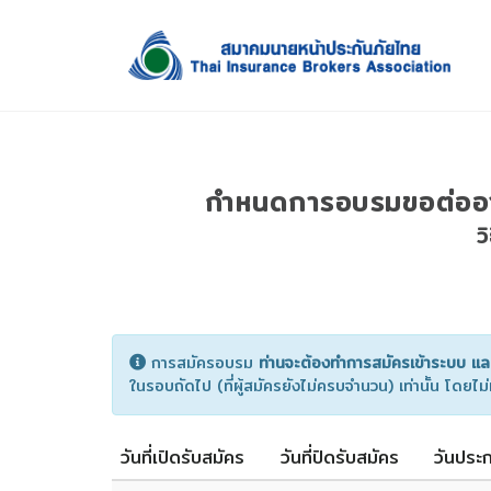
กำหนดการอบรมขอต่ออายุ
ว
การสมัครอบรม
ท่านจะต้องทำการสมัครเข้าระบบ แ
ในรอบถัดไป (ที่ผู้สมัครยังไม่ครบจำนวน) เท่านั้น โดยไม่
วันที่เปิดรับสมัคร
วันที่ปิดรับสมัคร
วันประก