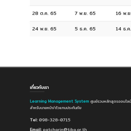
28 ต.ค. 65
7 พ.ย. 65
16 พ.ย
24 พ.ย. 65
5 ธ.ค. 65
14 ธ.ค
เกี่ยวกับเรา
Learning Management System
ศูนย์รวมหลักสูตรออนไลน
สำหรับนายหน้า/ตัวแทนประกันภัย
Tel:
098-328-0715
Email:
patcharin@tiba.or.th